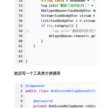
52
String
idKey
=
 beanName + 
":"
 + me
53
        log.info(
"删除了延时队列："
 + idKey)
54
        RDelayedQueue<TaskBodyDto> delayed
55
        Stream<TaskBodyDto> stream = delay
56
        List<TaskBodyDto> c = stream.colle
57
if
 (!c.isEmpty()) {
58
//            log.info("删除延时队列{}", c);
59
            delayedQueue.remove(c.get(
0
));
60
        }
61
    }
62
63
64
}
然后写一个工具类方便调用
1
@Component
2
public
class
RedissionDelayQueueUtils
 {
3
4
@Autowired
5
private
 RedissonDelayQueue redissonDel