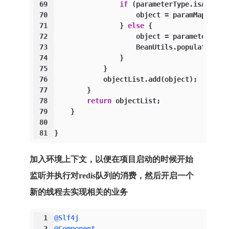
69
if
 (parameterType.isAssign
70
                    object = paramMap.get(
71
                } 
else
 {
72
                    object = parameterType
73
                    BeanUtils.populate(obj
74
                }
75
            }
76
            objectList.add(object);
77
        }
78
return
 objectList;
79
    }
80
81
}
加入环境上下文，以便在项目启动的时候开始
监听并执行对redis队列的消费，然后开启一个
新的线程去实现相关的业务
1
@Slf4j
2
@Component