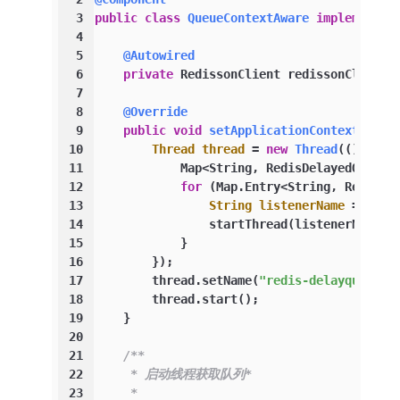
3
public
class
QueueContextAware
implements
4
5
@Autowired
6
private
 RedissonClient redissonClient;
7
8
@Override
9
public
void
setApplicationContext
(Appl
10
Thread
thread
=
new
Thread
(() -> {
11
            Map<String, RedisDelayedQueueL
12
for
 (Map.Entry<String, RedisDe
13
String
listenerName
=
 task
14
                startThread(listenerName, 
15
            }
16
        });
17
        thread.setName(
"redis-delayqueue"
)
18
        thread.start();
19
    }
20
21
/**
22
     * 启动线程获取队列*
23
     *