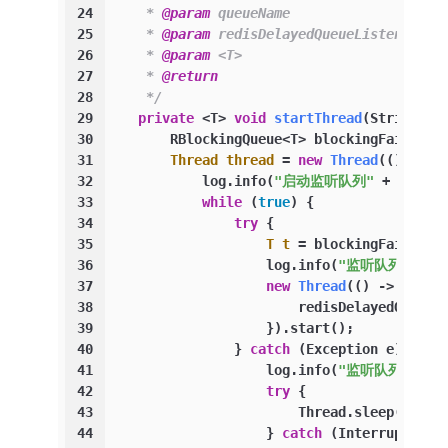
24
     * 
@param
 queueName                 qu
25
     * 
@param
 redisDelayedQueueListener
26
     * 
@param
 <T>                       泛
27
     * 
@return
28
     */
29
private
 <T> 
void
startThread
(String qu
30
        RBlockingQueue<T> blockingFairQueu
31
Thread
thread
=
new
Thread
(() -> {
32
            log.info(
"启动监听队列"
 + queueN
33
while
 (
true
) {
34
try
 {
35
T
t
=
 blockingFairQueu
36
                    log.info(
"监听队列{},获
37
new
Thread
(() -> {
38
                        redisDelayedQueueL
39
                    }).start();
40
                } 
catch
 (Exception e) {
41
                    log.info(
"监听队列错误,"
42
try
 {
43
                        Thread.sleep(
10000
44
                    } 
catch
 (InterruptedEx