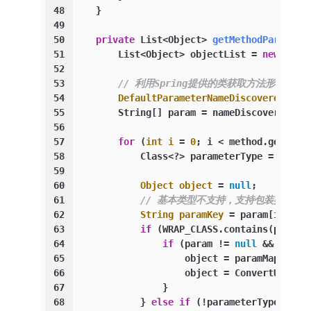
48
    }
49
50
private
 List<Object> 
getMethodParamLis
51
        List<Object> objectList = 
new
Arra
52
53
// 利用Spring提供的类获取方法形参名
54
DefaultParameterNameDiscoverer
nam
55
        String[] param = nameDiscoverer.ge
56
57
for
 (
int
i
=
0
; i < method.getPara
58
            Class<?> parameterType = metho
59
60
Object
object
=
null
;
61
// 基本类型不支持，支持包装类
62
String
paramKey
=
 param[i];
63
if
 (WRAP_CLASS.contains(parame
64
if
 (param != 
null
 && param
65
                    object = paramMap.get(
66
                    object = ConvertUtils.
67
                }
68
            } 
else
if
 (!parameterType.isPr