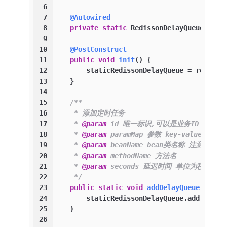
6
7
@Autowired
8
private
static
 RedissonDelayQueue stat
9
10
@PostConstruct
11
public
void
init
()
 {
12
        staticRedissonDelayQueue = redisso
13
    }
14
15
/**
16
     * 添加定时任务
17
     * 
@param
 id 唯一标识,可以是业务ID
18
     * 
@param
 paramMap 参数 key-value
19
     * 
@param
 beanName bean类名称 注意类名
20
     * 
@param
 methodName 方法名
21
     * 
@param
 seconds 延迟时间 单位为秒
22
     */
23
public
static
void
addDelayQueue
(Strin
24
        staticRedissonDelayQueue.add(id, b
25
    }
26