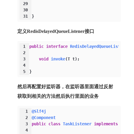
29
30
31
}
定义RedisDelayedQueueListener接口
1
public
interface
RedisDelayedQueueListener
<
2
3
void
invoke
(T t)
;
4
5
}
然后再配置好监听器，在监听器里面通过反射
获取到相关的方法然后执行里面的业务
1
@Slf4j
2
@Component
3
public
class
TaskListener
implements
Redis
4