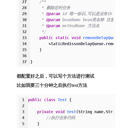
27
/**
28
     * 删除定时任务
29
     * 
@param
 id 唯一标识,可以是业务ID
30
     * 
@param
 beanName bean类名称 注意类名
31
     * 
@param
 methodName 方法名
32
     */
33
public
static
void
removeDelayQueue
(St
34
        staticRedissonDelayQueue.remove(id
35
    }
36
37
}
都配置好之后，可以写个方法进行测试
比如我要三十分钟之后执行test方法
1
public
class
Test
 {
2
3
private
void
test
(String name,String va
4
//执行业务代码
5
    }