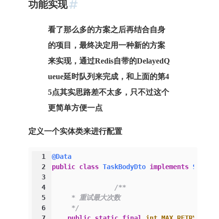
功能实现
看了那么多的方案之后再结合自身
的项目，最终决定用一种新的方案
来实现，通过Redis自带的DelayedQ
ueue延时队列来完成，和上面的第4
5点其实思路差不太多，只不过这个
更简单方便一点
定义一个实体类来进行配置
1
@Data
2
public
class
TaskBodyDto
implements
Serial
3
4
/**
5
     * 重试最大次数
6
     */
7
public
static
final
int
MAX_RETRY
=
3
;