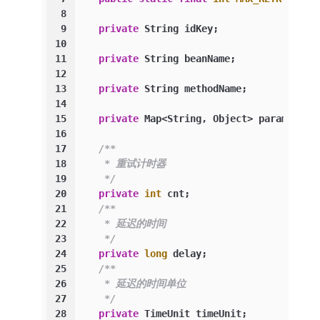
8
9
private
 String idKey;
10
11
private
 String beanName;
12
13
private
 String methodName;
14
15
private
 Map<String, Object> paramMap;
16
17
/**
18
     * 重试计时器
19
     */
20
private
int
 cnt;
21
/**
22
     * 延迟的时间
23
     */
24
private
long
 delay;
25
/**
26
     * 延迟的时间单位
27
     */
28
private
 TimeUnit timeUnit;