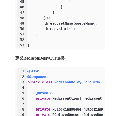
45
                    }
46
                }
47
            }
48
        });
49
        thread.setName(queueName);
50
        thread.start();
51
    }
52
53
}
定义RedissonDelayQueue类
1
@Slf4j
2
@Component
3
public
class
RedissonDelayQueueDemo
 {
4
5
@Resource
6
private
 RedissonClient redissonClient;
7
8
private
 RBlockingQueue rBlockingQueue;
9
private
 RDelayedQueue rDelayedQueue;