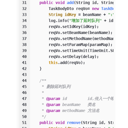
31
public
void
add
(String id, String bean
32
        TaskBodyDto reqVo= 
new
TaskBodyDto
33
String
idKey
=
 beanName + 
":"
 + me
34
        log.info(
"增加了延时队列"
 + idKey);
35
        reqVo.setIdKey(idKey);
36
        reqVo.setBeanName(beanName);
37
        reqVo.setMethodName(methodName);
38
        reqVo.setParamMap(paramMap);
39
        reqVo.setTimeUnit(TimeUnit.SECONDS
40
        reqVo.setDelay(delay);
41
this
.add(reqVo);
42
    }
43
44
/**
45
     * 删除延时队列
46
     *
47
     * 
@param
 id         id,传入一个唯一标
48
     * 
@param
 beanName   类名
49
     * 
@param
 methodName 方法名
50
     */
51
public
void
remove
(String id, String b