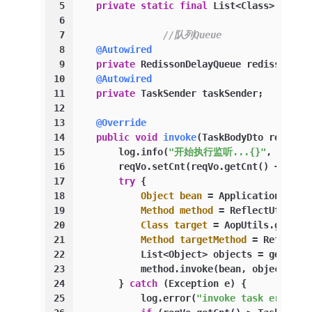
5
private
static
final
 List<Class> WRAP_
6
7
//队列Queue
8
@Autowired
9
private
 RedissonDelayQueue redissonDel
10
@Autowired
11
private
 TaskSender taskSender;
12
13
@Override
14
public
void
invoke
(TaskBodyDto reqVo)
 
15
        log.info(
"开始执行监听...{}"
, reqVo)
16
        reqVo.setCnt(reqVo.getCnt() + 
1
);
17
try
 {
18
Object
bean
=
 ApplicationConte
19
Method
method
=
 ReflectUtil.ge
20
Class
target
=
 AopUtils.getTar
21
Method
targetMethod
=
 ReflectU
22
            List<Object> objects = getMeth
23
            method.invoke(bean, objects.to
24
        } 
catch
 (Exception e) {
25
            log.error(
"invoke task err!"
, 