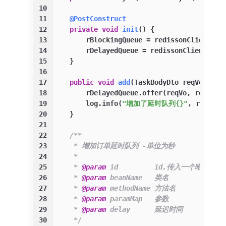
10
11
@PostConstruct
12
private
void
init
()
 {
13
        rBlockingQueue = redissonClient.ge
14
        rDelayedQueue = redissonClient.get
15
    }
16
17
public
void
add
(TaskBodyDto reqVo)
 {
18
        rDelayedQueue.offer(reqVo, reqVo.g
19
        log.info(
"增加了延时队列{}"
, reqVo);
20
    }
21
22
/**
23
     * 增加订单延时队列 -单位为秒
24
     *
25
     * 
@param
 id         id,传入一个唯一标
26
     * 
@param
 beanName   类名
27
     * 
@param
 methodName 方法名
28
     * 
@param
 paramMap   参数
29
     * 
@param
 delay      延迟时间
30
     */