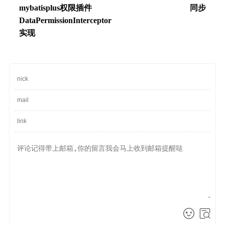
mybatisplus权限插件
同步
DataPermissionInterceptor
实现